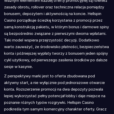
Ważnym elementem każdej oferty promocyjnej są również
zasady obrotu, rollover oraz techniczna relacja pomiędzy
bonusem, depozytem i aktywnością na koncie. Hellspin
Casino porządkuje ścieżkę korzystania z promocji przez
samą konstrukcję pakietu, w którym bonus i darmowe spiny
są bezpośrednio związane z pierwszymi dwoma wpłatami.
Taki model wspiera przejrzystość decyzji. Dodatkowo
warto zauważyć, że środowisko płatności, bezpieczeństwa
konta i późniejszej wypłaty tworzy z bonusem jeden spójny
cykl użytkowy, od pierwszego zasilenia środków po dalsze
sesje w kasynie.
Z perspektywy marki jest to oferta zbudowana pod
aktywny start, a nie wyłącznie pod jednorazowe otwarcie
konta. Rozszerzenie promocji na dwa depozyty pozwala
lepiej wykorzystać pełny potencjał lobby i daje miejsce na
poznanie różnych typów rozgrywki. Hellspin Casino
podkreśla tym samym komercyjny charakter oferty. Gracz