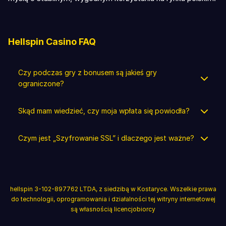
Hellspin Casino FAQ
Czy podczas gry z bonusem są jakieś gry
ograniczone?
Skąd mam wiedzieć, czy moja wpłata się powiodła?
Czym jest „Szyfrowanie SSL” i dlaczego jest ważne?
hellspin 3-102-897762 LTDA, z siedzibą w Kostaryce. Wszelkie prawa
do technologii, oprogramowania i działalności tej witryny internetowej
są własnością licencjobiorcy