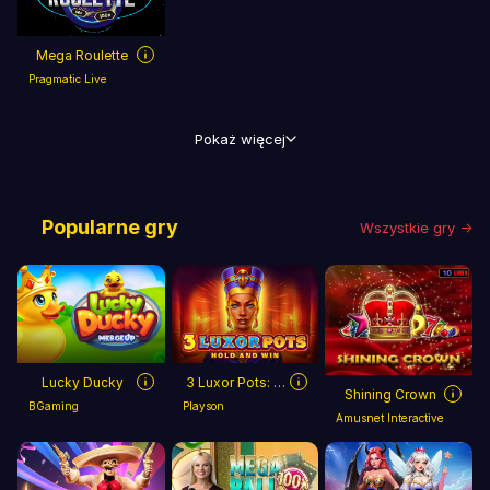
Mega Roulette
Pragmatic Live
Pokaż więcej
Popularne gry
Wszystkie gry →
Lucky Ducky
3 Luxor Pots: Hold and Win
Shining Crown
BGaming
Playson
Amusnet Interactive