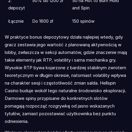
2.
50% do 1200 zł
50 na Hot to Burn Hold
depozyt
and Spin
Łącznie
Do 1600 zł
150 spinów
W praktyce bonus depozytowy działa najlepiej wtedy, gdy
gracz zestawia jego wartość z planowaną aktywnością w
lobby, zwłaszcza w sekcji automatów, gdzie znaczenie mają
takie elementy jak RTP, volatility i sama mechanika gry.
Wysokie RTP bywa kojarzone z bardziej stabilnym zwrotem
teoretycznym w długim okresie, natomiast volatility wpływa
na charakter sesji i częstotliwość zmian salda. Hellspin
Casino buduje wokół tego naturalne środowisko eksploracji.
Darmowe spiny przypisane do konkretnych slotów
pomagają rozpocząć rozgrywkę od jasno wskazanych
tytułów, zamiast pozostawiać użytkownika bez punktu
odniesienia.