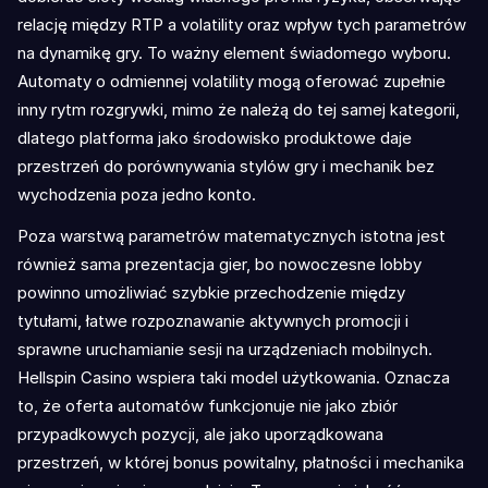
relację między RTP a volatility oraz wpływ tych parametrów
na dynamikę gry. To ważny element świadomego wyboru.
Automaty o odmiennej volatility mogą oferować zupełnie
inny rytm rozgrywki, mimo że należą do tej samej kategorii,
dlatego platforma jako środowisko produktowe daje
przestrzeń do porównywania stylów gry i mechanik bez
wychodzenia poza jedno konto.
Poza warstwą parametrów matematycznych istotna jest
również sama prezentacja gier, bo nowoczesne lobby
powinno umożliwiać szybkie przechodzenie między
tytułami, łatwe rozpoznawanie aktywnych promocji i
sprawne uruchamianie sesji na urządzeniach mobilnych.
Hellspin Casino wspiera taki model użytkowania. Oznacza
to, że oferta automatów funkcjonuje nie jako zbiór
przypadkowych pozycji, ale jako uporządkowana
przestrzeń, w której bonus powitalny, płatności i mechanika