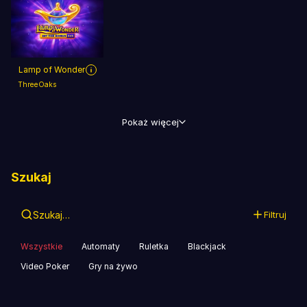
Lamp of Wonder
ThreeOaks
Pokaż więcej
Szukaj
Filtruj
Wszystkie
Automaty
Ruletka
Blackjack
Video Poker
Gry na żywo