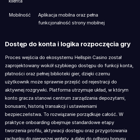
klienta
Mobilność
Aplikacja mobilna oraz pełna
funkcjonalność strony mobilnej
Dostęp do konta i logika rozpoczęcia gry
Proces wejścia do ekosystemu Hellspin Casino został
zaprojektowany wokół szybkiego dostępu do funkcji konta,
płatności oraz pełnej biblioteki gier, dzięki czemu
użytkownik może sprawnie przejść od rejestracji do
aktywnej rozgrywki. Platforma utrzymuje układ, w którym
konto gracza stanowi centrum zarządzania depozytami,
bonusami, historią transakcji i ustawieniami
bezpieczeństwa. To rozwiązanie porządkuje całość. W
praktyce onboarding obejmuje standardowe etapy
tworzenia profilu, aktywacji dostępu oraz przygotowania
rachunku do pierwszej wpłaty, a dalej do odbioru bonusu